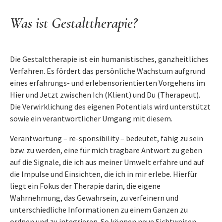
Was ist Systemische Therapie?
Was ist Gestalttherapie?
Über mich
Kontakt
Konditionen
Die Gestalttherapie ist ein humanistisches, ganzheitliches
Impressum
Verfahren. Es fördert das persönliche Wachstum aufgrund
eines erfahrungs- und erlebensorientierten Vorgehens im
Hier und Jetzt zwischen Ich (Klient) und Du (Therapeut).
Die Verwirklichung des eigenen Potentials wird unterstützt
sowie ein verantwortlicher Umgang mit diesem.
Verantwortung – re-sponsibility – bedeutet, fähig zu sein
bzw. zu werden, eine für mich tragbare Antwort zu geben
auf die Signale, die ich aus meiner Umwelt erfahre und auf
die Impulse und Einsichten, die ich in mir erlebe. Hierfür
liegt ein Fokus der Therapie darin, die eigene
Wahrnehmung, das Gewahrsein, zu verfeinern und
unterschiedliche Informationen zu einem Ganzen zu
ordnen und zu integrieren. So können neue Sichtweisen,